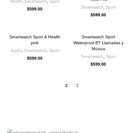
Health
,
Smartwatch
,
Sport
Smartwatch
,
Sport
$
599.00
$
599.00
Smartwatch Sport & Health
Smartwatch Sport
pink
Waterproof BT Llamadas y
Música
Audio
,
Smartwatch
,
Sport
Smartwatch
,
Sport
$
599.00
$
599.00
1
2
ventas@zeta.la