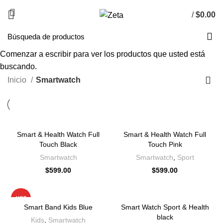
/
$
0.00
0
elementos
Smartwatch
Comenzar a escribir para ver los productos que usted está
buscando.
CATEGORÍAS
Inicio
Smartwatch
Smart & Health Watch Full
Smart & Health Watch Full
Touch Black
Touch Pink
Smartwatch
Smartwatch
,
Sport
$
599.00
$
599.00
HOT
Smart Band Kids Blue
Smart Watch Sport & Health
black
Kids
,
Smartwatch