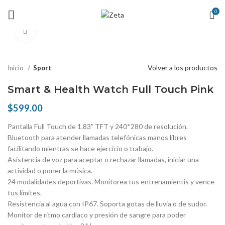
Envío gratis en pedidos mayores a $499 en todo el país
0
Haga Click para agrandar
Volver a los productos
Inicio
Sport
Smart & Health Watch Full Touch Pink
$
599.00
Pantalla Full Touch de 1.83” TFT y 240*280 de resolución.
Bluetooth para atender llamadas telefónicas manos libres
facilitando mientras se hace ejercicio o trabajo.
Asistencia de voz para aceptar o rechazar llamadas, iniciar una
actividad o poner la música.
24 modalidades deportivas. Monitorea tus entrenamientis y vence
tus límites.
Resistencia al agua con IP67. Soporta gotas de lluvia o de sudor.
Monitor de ritmo cardiaco y presión de sangre para poder