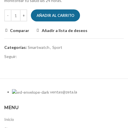
monitorear tu salud las 24 horas.
AÑADIR AL CARRITO
Comparar
Añadir a lista de deseos
Categorías:
Smartwatch
,
Sport
Seguir:
ventas@zeta.la
MENU
Inicio