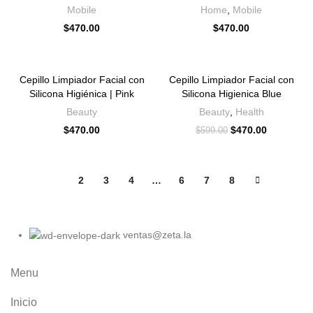
Mobile
Home
,
Mobile
$
470.00
$
470.00
-22%
Cepillo Limpiador Facial con
Cepillo Limpiador Facial con
Silicona Higiénica | Pink
Silicona Higienica Blue
Beauty
Beauty
,
Health
$
470.00
$
470.00
$
599.00
1
2
3
4
…
6
7
8
ventas@zeta.la
Menu
Inicio