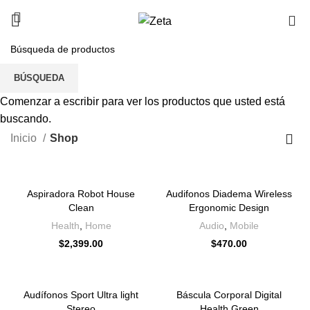
0
Shop
BÚSQUEDA
CATEGORÍAS
Comenzar a escribir para ver los productos que usted está
buscando.
Inicio
Shop
Aspiradora Robot House
Audifonos Diadema Wireless
Clean
Ergonomic Design
Health
,
Home
Audio
,
Mobile
$
2,399.00
$
470.00
Audífonos Sport Ultra light
Báscula Corporal Digital
Stereo
Health Green