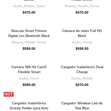
Audio
,
Mobile
,
Sport
Beauty
,
Health
,
Home
$
470.00
$
470.00
Bascula Smart Fitness
Cámara de video Full HD
Digital con Bluetooth Black
Black
Beauty
,
Health
,
Home
Audio
,
Home
$
599.00
$
599.00
Camara Wifi Hd Cam5
Cargador Inalámbrico Dual
Flexible Smart
Charge
Audio
,
Home
Home
,
Mobile
$
599.00
$
470.00
HOT
Cargador Inalambrico
Cargador Wireless Led de
Gravity Holder para Auto
Tela Blue