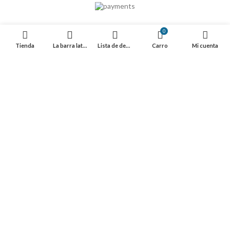
0
Tienda
La barra lateral
Lista de deseos
Carro
Mi cuenta
Comenzar a escribir para ver los productos que usted está buscando.