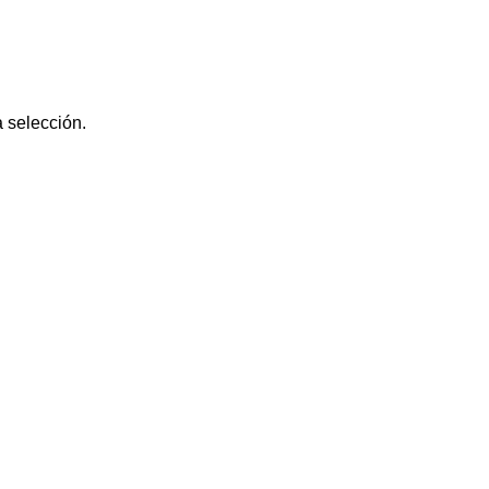
tch
Health
Beauty
Home
Sport
Audio
 selección.