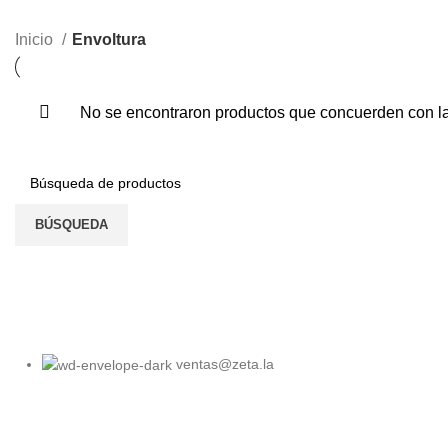
Todos
Kids
Massage
Mobile
Smartwa
Categorías
Inicio
Envoltura
No se encontraron productos que concuerden con la
BÚSQUEDA
ventas@zeta.la