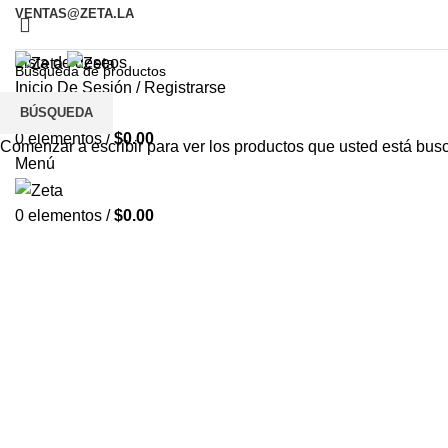
VENTAS@ZETA.LA
Lista de deseos
Inicio De Sesión / Registrarse
BÚSQUEDA
0
Comparar
0
elementos
/
$
0.00
Comenzar a escribir para ver los productos que usted está bus
Menú
0
elementos
/
$
0.00
Envoltura