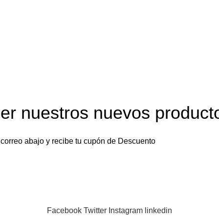
Envío gratis en pedidos mayores a $499 en todo el país
er nuestros nuevos product
 correo abajo y recibe tu cupón de Descuento
er estarás de acuerdo con nuestra
Política de Privacidad
Facebook
Twitter
Instagram
linkedin