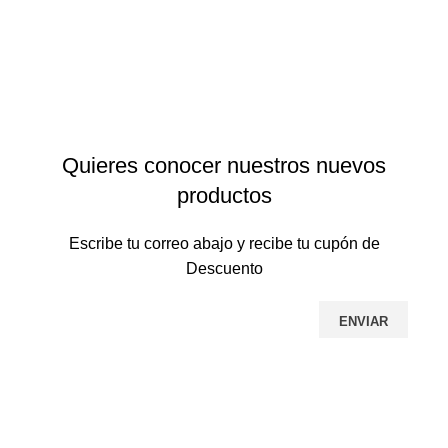
Envío gratis en pedidos mayores a $499 en todo el país
Quieres conocer nuestros nuevos
productos
Escribe tu correo abajo y recibe tu cupón de
Descuento
Al Unirte al Newsletter estarás de acuerdo con
nuestra
Política de Privacidad