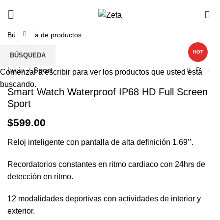
0
Haga Click para agrandar
HOT
BÚSQUEDA
Inicio
Sport
Comenzar a escribir para ver los productos que usted está
buscando.
Smart Watch Waterproof IP68 HD Full Screen
Sport
$
599.00
Reloj inteligente con pantalla de alta definición 1.69’’.
Recordatorios constantes en ritmo cardiaco con 24hrs de
detección en ritmo.
12 modalidades deportivas con actividades de interior y
exterior.