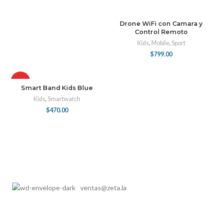
Drone WiFi con Camara y
Control Remoto
Kids
,
Mobile
,
Sport
$
799.00
HOT
Smart Band Kids Blue
Kids
,
Smartwatch
$
470.00
ventas@zeta.la