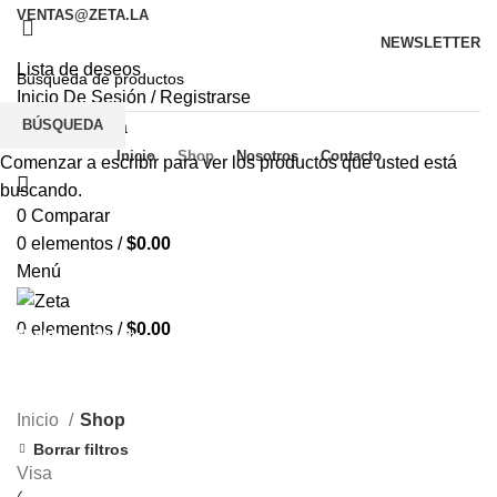
VENTAS@ZETA.LA
NEWSLETTER
Lista de deseos
Inicio De Sesión / Registrarse
BÚSQUEDA
Inicio
Shop
Nosotros
Contacto
Comenzar a escribir para ver los productos que usted está
buscando.
0
Comparar
Shop
0
elementos
/
$
0.00
Menú
Categorías
Todos
Kids
Massage
Mobile
Smartwatch
0
elementos
/
$
0.00
Health
Beauty
Home
Sport
Audio
Inicio
Shop
Borrar filtros
Visa