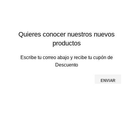
Envío gratis en pedidos mayores a $499 en todo el país
Quieres conocer nuestros nuevos
productos
Escribe tu correo abajo y recibe tu cupón de
Descuento
Al Unirte al Newsletter estarás de acuerdo con
nuestra
Política de Privacidad