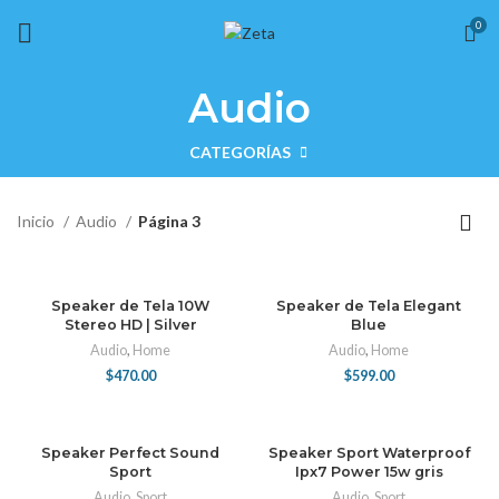
Envío gratis en pedidos mayores a $499 en todo el país
0
Audio
CATEGORÍAS
Inicio
Audio
Página 3
Speaker de Tela 10W
Speaker de Tela Elegant
Stereo HD | Silver
Blue
Audio
,
Home
Audio
,
Home
$
470.00
$
599.00
Speaker Perfect Sound
Speaker Sport Waterproof
Sport
Ipx7 Power 15w gris
Audio
,
Sport
Audio
,
Sport