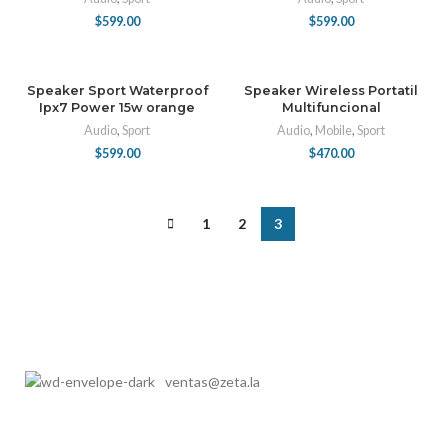
$
599.00
$
599.00
Speaker Sport Waterproof
Speaker Wireless Portatil
Ipx7 Power 15w orange
Multifuncional
Audio
,
Sport
Audio
,
Mobile
,
Sport
$
599.00
$
470.00
1
2
3
ventas@zeta.la