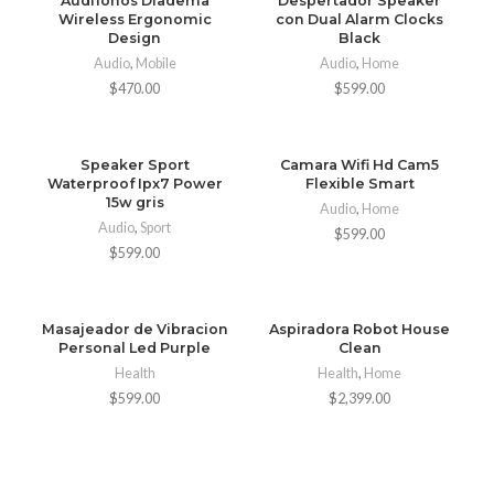
Audifonos Diadema
Despertador Speaker
Wireless Ergonomic
con Dual Alarm Clocks
Design
Black
Audio
,
Mobile
Audio
,
Home
$
470.00
$
599.00
Speaker Sport
Camara Wifi Hd Cam5
Waterproof Ipx7 Power
Flexible Smart
15w gris
Audio
,
Home
Audio
,
Sport
$
599.00
$
599.00
Masajeador de Vibracion
Aspiradora Robot House
Personal Led Purple
Clean
Health
Health
,
Home
$
599.00
$
2,399.00
Nuestra línea