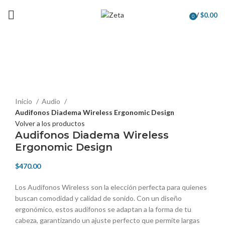
Envío gratis en pedidos mayores a $499 en todo el país
/
$
0.00
0
elementos
Haga Click para agrandar
Inicio
Audio
Audifonos Diadema Wireless Ergonomic Design
Volver a los productos
Audifonos Diadema Wireless
Ergonomic Design
$
470.00
Los Audífonos Wireless son la elección perfecta para quienes
buscan comodidad y calidad de sonido. Con un diseño
ergonómico, estos audífonos se adaptan a la forma de tu
cabeza, garantizando un ajuste perfecto que permite largas