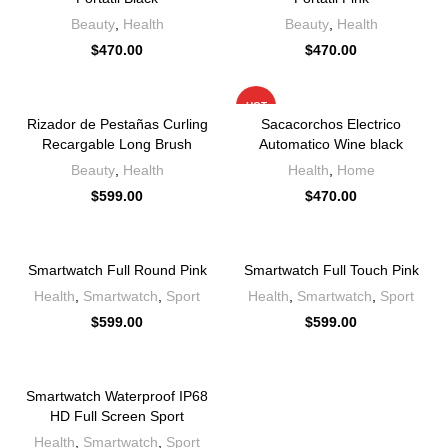
Beauty
,
Health
Beauty
,
Health
$
470.00
$
470.00
HOT
Rizador de Pestañas Curling
Sacacorchos Electrico
Recargable Long Brush
Automatico Wine black
Beauty
,
Health
Health
,
Home
$
599.00
$
470.00
Smartwatch Full Round Pink
Smartwatch Full Touch Pink
Health
,
Smartwatch
,
Sport
Health
,
Smartwatch
,
Sport
$
599.00
$
599.00
Smartwatch Waterproof IP68
HD Full Screen Sport
Health
,
Smartwatch
,
Sport