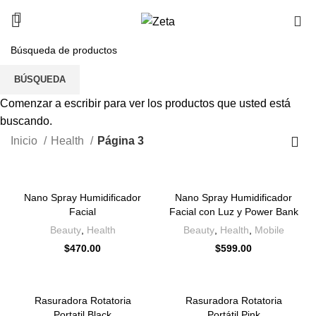
0
Health
BÚSQUEDA
CATEGORÍAS
Comenzar a escribir para ver los productos que usted está
buscando.
Inicio
Health
Página 3
Nano Spray Humidificador
Nano Spray Humidificador
Facial
Facial con Luz y Power Bank
Beauty
,
Health
Beauty
,
Health
,
Mobile
$
470.00
$
599.00
Rasuradora Rotatoria
Rasuradora Rotatoria
Portatil Black
Portátil Pink