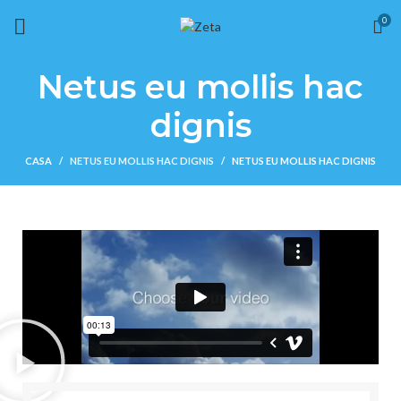
Envío gratis en pedidos mayores a $499 en todo el país
0
Netus eu mollis hac
dignis
CASA
NETUS EU MOLLIS HAC DIGNIS
NETUS EU MOLLIS HAC DIGNIS