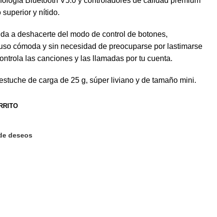
ología Bluetooth V5.0 y controladores de calidad premium
superior y nítido.
yuda a deshacerte del modo de control de botones,
uso cómoda y sin necesidad de preocuparse por lastimarse
 controla las canciones y las llamadas por tu cuenta.
 estuche de carga de 25 g, súper liviano y de tamaño mini.
RRITO
 de deseos