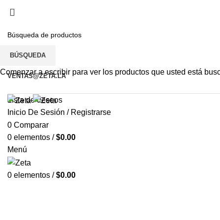
BÚSQUEDA
Comenzar a escribir para ver los productos que usted está bus
VENTAS@ZETA.LA
Lista de deseos
Inicio De Sesión / Registrarse
0
Comparar
0
elementos
/
$
0.00
Menú
0
elementos
/
$
0.00
Haga Click para agrandar