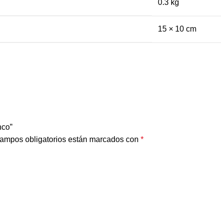
0.3 kg
15 × 10 cm
nco”
ampos obligatorios están marcados con
*