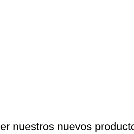
Envío gratis en pedidos mayores a $499 en todo el país
er nuestros nuevos product