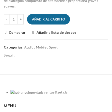
de diafragma compuesto de alta fidelidad proporciona graves
suaves.
AÑADIR AL CARRITO
Comparar
Añadir a lista de deseos
Categorías:
Audio
,
Mobile
,
Sport
Seguir:
ventas@zeta.la
MENU