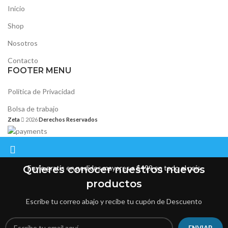
Inicio
Shop
Nosotros
Contacto
FOOTER MENU
Política de Privacidad
Bolsa de trabajo
Zeta
2026
Derechos Reservados
Quieres conocer nuestros nuevos
Envío gratis en pedidos mayores a $499 en todo el país
productos
Escribe tu correo abajo y recibe tu cupón de Descuento