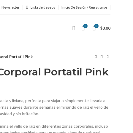
Newsletter
Lista de deseos
Inicio De Sesión / Registrarse
0
0
$
0.00
oral Portatil Pink
Corporal Portatil Pink
ta y liviana, perfecta para viajar o simplemente llevarla a
ernas suaves durante semanas eliminando de raíz el vello de
vidad y sin irritación.
mina el vello de raíz en diferentes zonas corporales, incluso
o ergonómico perfilado para un manejo cómodo y cabezal