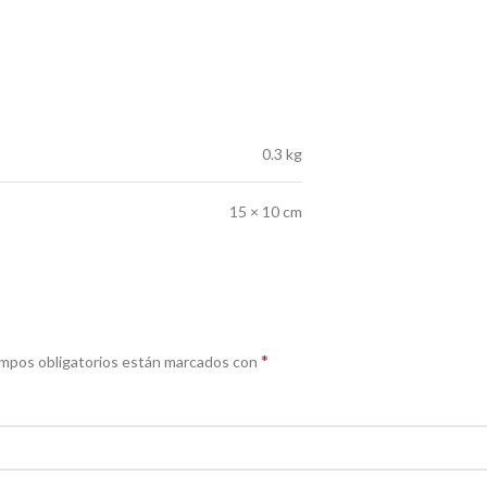
0.3 kg
15 × 10 cm
*
mpos obligatorios están marcados con