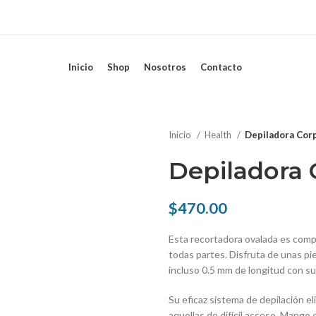
Inicio
Shop
Nosotros
Contacto
Inicio
Health
Depiladora Corp
Depiladora 
$
470.00
Esta recortadora ovalada es compac
todas partes. Disfruta de unas pi
incluso 0.5 mm de longitud con sua
Su eficaz sistema de depilación eli
aquellas de difícil acceso. Mang