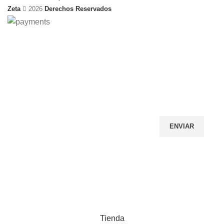
Zeta
2026
Derechos Reservados
Quieres conocer nuestros nuevos
productos
Escribe tu correo abajo y recibe tu cupón de Descuento
Al Unirte al Newsletter estarás de acuerdo con
nuestra
Política de Privacidad
Tienda