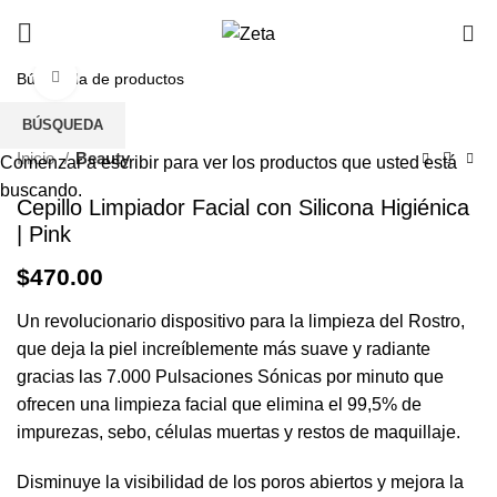
Envío gratis en pedidos mayores a $499 en todo el
0
país
Haga Click para agrandar
BÚSQUEDA
Inicio
Beauty
Comenzar a escribir para ver los productos que usted está
buscando.
Cepillo Limpiador Facial con Silicona Higiénica
| Pink
$
470.00
Un revolucionario dispositivo para la limpieza del Rostro,
que deja la piel increíblemente más suave y radiante
gracias las 7.000 Pulsaciones Sónicas por minuto que
ofrecen una limpieza facial que elimina el 99,5% de
impurezas, sebo, células muertas y restos de maquillaje.
Disminuye la visibilidad de los poros abiertos y mejora la